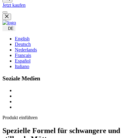
Jetzt kaufen
DE
English
Deutsch
Nederlands
Français
Español
Italiano
Soziale Medien
Produkt einführen
P
Spezielle Formel für schwangere und