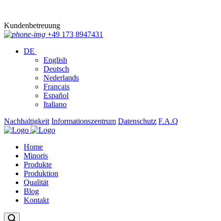
Kundenbetreuung
+49 173 8947431
DE
English
Deutsch
Nederlands
Français
Español
Italiano
Nachhaltigkeit
Informationszentrum
Datenschutz
F.A.Q
Home
Minoris
Produkte
Produktion
Qualität
Blog
Kontakt