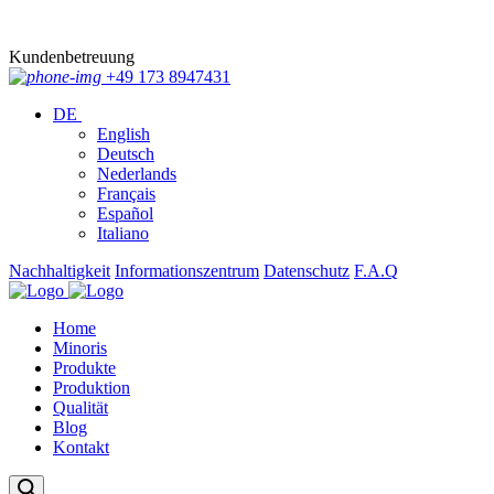
Kundenbetreuung
+49 173 8947431
DE
English
Deutsch
Nederlands
Français
Español
Italiano
Nachhaltigkeit
Informationszentrum
Datenschutz
F.A.Q
Home
Minoris
Produkte
Produktion
Qualität
Blog
Kontakt