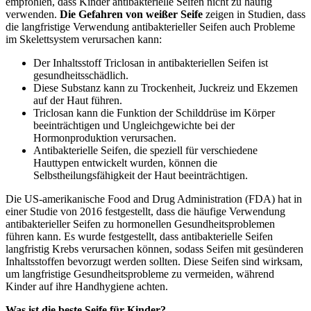
empfohlen, dass Kinder antibakterielle Seifen nicht zu häufig
verwenden.
Die Gefahren von weißer Seife
zeigen in Studien, dass
die langfristige Verwendung antibakterieller Seifen auch Probleme
im Skelettsystem verursachen kann:
Der Inhaltsstoff Triclosan in antibakteriellen Seifen ist
gesundheitsschädlich.
Diese Substanz kann zu Trockenheit, Juckreiz und Ekzemen
auf der Haut führen.
Triclosan kann die Funktion der Schilddrüse im Körper
beeinträchtigen und Ungleichgewichte bei der
Hormonproduktion verursachen.
Antibakterielle Seifen, die speziell für verschiedene
Hauttypen entwickelt wurden, können die
Selbstheilungsfähigkeit der Haut beeinträchtigen.
Die US-amerikanische Food and Drug Administration (FDA) hat in
einer Studie von 2016 festgestellt, dass die häufige Verwendung
antibakterieller Seifen zu hormonellen Gesundheitsproblemen
führen kann. Es wurde festgestellt, dass antibakterielle Seifen
langfristig Krebs verursachen können, sodass Seifen mit gesünderen
Inhaltsstoffen bevorzugt werden sollten. Diese Seifen sind wirksam,
um langfristige Gesundheitsprobleme zu vermeiden, während
Kinder auf ihre Handhygiene achten.
Was ist die beste Seife für Kinder?