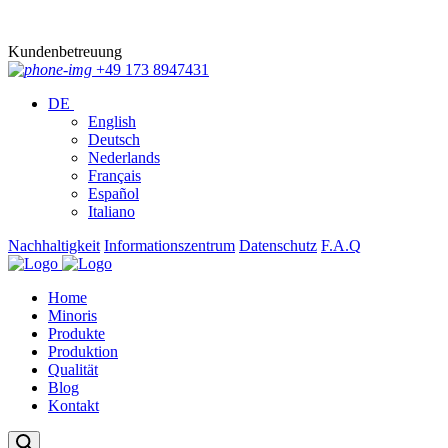
Kundenbetreuung
+49 173 8947431
DE
English
Deutsch
Nederlands
Français
Español
Italiano
Nachhaltigkeit
Informationszentrum
Datenschutz
F.A.Q
Home
Minoris
Produkte
Produktion
Qualität
Blog
Kontakt