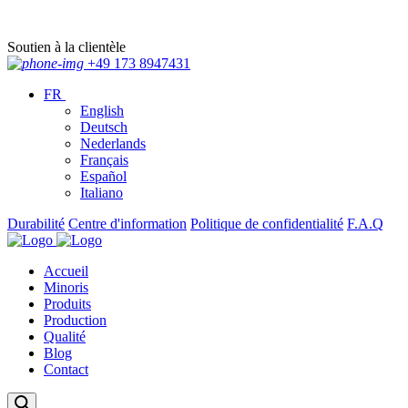
Soutien à la clientèle
+49 173 8947431
FR
English
Deutsch
Nederlands
Français
Español
Italiano
Durabilité
Centre d'information
Politique de confidentialité
F.A.Q
Accueil
Minoris
Produits
Production
Qualité
Blog
Contact