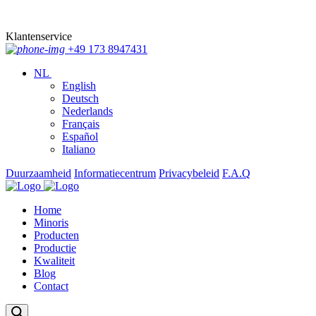
Klantenservice
+49 173 8947431
NL
English
Deutsch
Nederlands
Français
Español
Italiano
Duurzaamheid
Informatiecentrum
Privacybeleid
F.A.Q
Home
Minoris
Producten
Productie
Kwaliteit
Blog
Contact