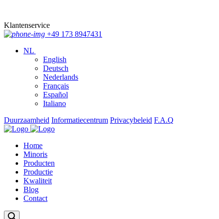
Klantenservice
+49 173 8947431
NL
English
Deutsch
Nederlands
Français
Español
Italiano
Duurzaamheid
Informatiecentrum
Privacybeleid
F.A.Q
Home
Minoris
Producten
Productie
Kwaliteit
Blog
Contact