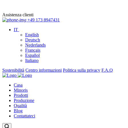
Assistenza clienti
+49 173 8947431
IT
English
Deutsch
Nederlands
Français
Español
Italiano
Sostenibilità
Centro informazioni
Politica sulla privacy
F.A.Q
Casa
Minoris
Prodotti
Produzione
Qualità
Blog
Contattateci