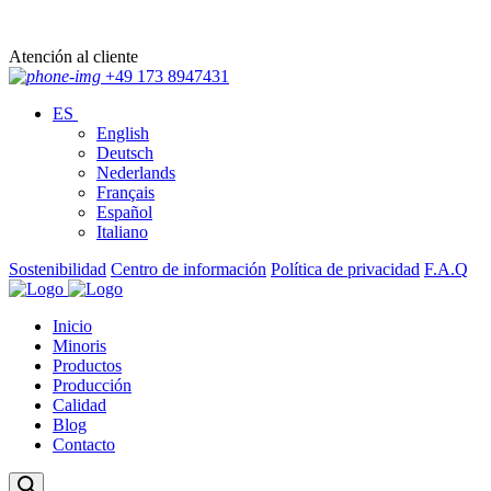
Atención al cliente
+49 173 8947431
ES
English
Deutsch
Nederlands
Français
Español
Italiano
Sostenibilidad
Centro de información
Política de privacidad
F.A.Q
Inicio
Minoris
Productos
Producción
Calidad
Blog
Contacto