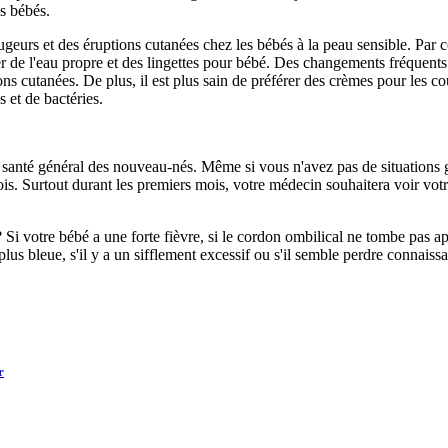
es bébés.
ugeurs et des éruptions cutanées chez les bébés à la peau sensible. Par c
er de l'eau propre et des lingettes pour bébé. Des changements fréquent
tions cutanées. De plus, il est plus sain de préférer des crèmes pour les
et de bactéries.
 de santé général des nouveau-nés. Même si vous n'avez pas de situation
s. Surtout durant les premiers mois, votre médecin souhaitera voir votre b
i votre bébé a une forte fièvre, si le cordon ombilical ne tombe pas apr
plus bleue, s'il y a un sifflement excessif ou s'il semble perdre connais
r