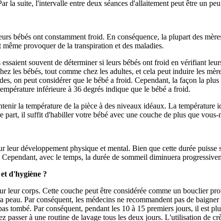
Par la suite, l'intervalle entre deux séances d'allaitement peut être un peu
eurs bébés ont constamment froid. En conséquence, la plupart des mères
ut même provoquer de la transpiration et des maladies.
essaient souvent de déterminer si leurs bébés ont froid en vérifiant leur
chez les bébés, tout comme chez les adultes, et cela peut induire les mère
oides, on peut considérer que le bébé a froid. Cependant, la façon la plus
température inférieure à 36 degrés indique que le bébé a froid.
ntenir la température de la pièce à des niveaux idéaux. La température i
e part, il suffit d'habiller votre bébé avec une couche de plus que vous
r leur développement physique et mental. Bien que cette durée puisse 
is. Cependant, avec le temps, la durée de sommeil diminuera progressive
 et d'hygiène ?
r leur corps. Cette couche peut être considérée comme un bouclier prot
e la peau. Par conséquent, les médecins ne recommandent pas de baigner le
 pas tombé. Par conséquent, pendant les 10 à 15 premiers jours, il est pl
ez passer à une routine de lavage tous les deux jours. L'utilisation de