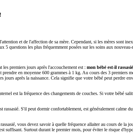
!
attention et de l'affection de sa mère. Cependant, si les mères sont inex
ux 5 questions les plus fréquemment posées sur les soins aux nouveau-né
 les premiers jours après l'accouchement est :
mon bébé est-il rassasié
ait prendre en moyenne 600 grammes à 1 kg. Au cours des 3 premiers moi
s jours après la naissance. Cela signifie que votre bébé peut perdre envir
aternel est la fréquence des changements de couches. Si votre bébé sali
st rassasié. S'il peut dormir confortablement, est généralement calme dur
rassasié, vous devez savoir à quelle fréquence allaiter au cours de la j
t suffisant. Surtout durant le premier mois, pour éviter le risque d'hypo