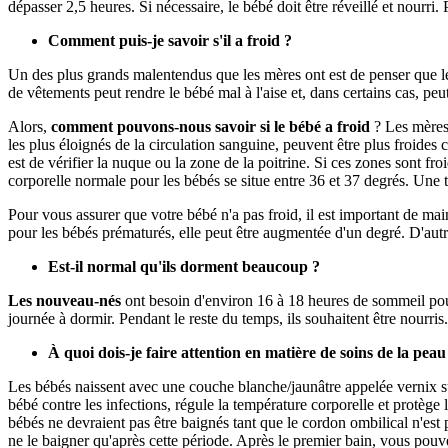
dépasser 2,5 heures. Si nécessaire, le bébé doit être réveillé et nourri. 
Comment puis-je savoir s'il a froid ?
Un des plus grands malentendus que les mères ont est de penser que l
de vêtements peut rendre le bébé mal à l'aise et, dans certains cas, pe
Alors,
comment pouvons-nous savoir si le bébé a froid
? Les mères 
les plus éloignés de la circulation sanguine, peuvent être plus froides 
est de vérifier la nuque ou la zone de la poitrine. Si ces zones sont fr
corporelle normale pour les bébés se situe entre 36 et 37 degrés. Une 
Pour vous assurer que votre bébé n'a pas froid, il est important de mai
pour les bébés prématurés, elle peut être augmentée d'un degré. D'autr
Est-il normal qu'ils dorment beaucoup ?
Les nouveau-nés
ont besoin d'environ 16 à 18 heures de sommeil pou
journée à dormir. Pendant le reste du temps, ils souhaitent être nourr
À quoi dois-je faire attention en matière de soins de la peau
Les bébés naissent avec une couche blanche/jaunâtre appelée vernix su
bébé contre les infections, régule la température corporelle et protèg
bébés ne devraient pas être baignés tant que le cordon ombilical n'est
ne le baigner qu'après cette période. Après le premier bain, vous pouv