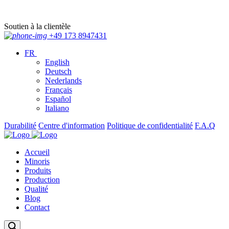
Soutien à la clientèle
+49 173 8947431
FR
English
Deutsch
Nederlands
Français
Español
Italiano
Durabilité
Centre d'information
Politique de confidentialité
F.A.Q
Accueil
Minoris
Produits
Production
Qualité
Blog
Contact