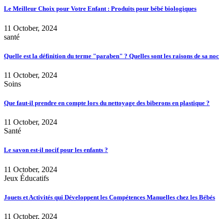
Le Meilleur Choix pour Votre Enfant : Produits pour bébé biologiques
11 October, 2024
santé
Quelle est la définition du terme "paraben" ? Quelles sont les raisons de sa noc
11 October, 2024
Soins
Que faut-il prendre en compte lors du nettoyage des biberons en plastique ?
11 October, 2024
Santé
Le savon est-il nocif pour les enfants ?
11 October, 2024
Jeux Éducatifs
Jouets et Activités qui Développent les Compétences Manuelles chez les Bébés
11 October, 2024