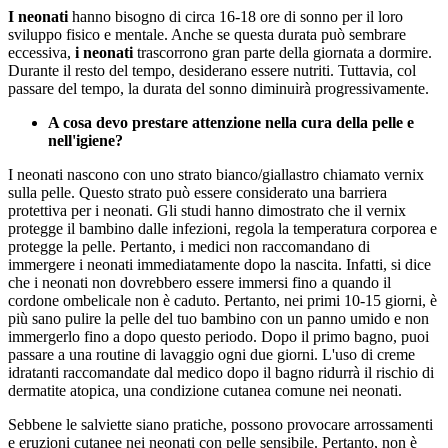
I neonati
hanno bisogno di circa 16-18 ore di sonno per il loro
sviluppo fisico e mentale. Anche se questa durata può sembrare
eccessiva,
i neonati
trascorrono gran parte della giornata a dormire.
Durante il resto del tempo, desiderano essere nutriti. Tuttavia, col
passare del tempo, la durata del sonno diminuirà progressivamente.
A cosa devo prestare attenzione nella cura della pelle e
nell'igiene?
I neonati nascono con uno strato bianco/giallastro chiamato vernix
sulla pelle. Questo strato può essere considerato una barriera
protettiva per i neonati. Gli studi hanno dimostrato che il vernix
protegge il bambino dalle infezioni, regola la temperatura corporea e
protegge la pelle. Pertanto, i medici non raccomandano di
immergere i neonati immediatamente dopo la nascita. Infatti, si dice
che i neonati non dovrebbero essere immersi fino a quando il
cordone ombelicale non è caduto. Pertanto, nei primi 10-15 giorni, è
più sano pulire la pelle del tuo bambino con un panno umido e non
immergerlo fino a dopo questo periodo. Dopo il primo bagno, puoi
passare a una routine di lavaggio ogni due giorni. L'uso di creme
idratanti raccomandate dal medico dopo il bagno ridurrà il rischio di
dermatite atopica, una condizione cutanea comune nei neonati.
Sebbene le salviette siano pratiche, possono provocare arrossamenti
e eruzioni cutanee nei neonati con pelle sensibile. Pertanto, non è