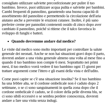
consigliato utilizzare salviette preconfezionate per pulire il tuo
bambino. Invece, puoi utilizzare acqua pulita e salviette per bambini.
Cambi frequenti di pannolino, garantendo una buona capacità di
assorbimento del pannolino e permettendo la circolazione dell'aria
aiutano anche a prevenire le eruzioni cutanee. Inoltre, è più sano
preferire creme per pannolini contenenti ossido di zinco dopo aver
cambiato il pannolino, poiché si ritiene che il talco favorisca lo
sviluppo di funghi e batteri.
Quando dovremmo andare dal medico?
Le visite dal medico sono molto importanti per controllare la salute
generale dei neonati. Anche se non hai situazioni gravi dopo il parto,
dovresti andare a una visita generale almeno una volta al mese fino a
quando il tuo bambino non compie 6 mesi. Soprattutto nei primi
mesi, il tuo medico vorrà vedere il tuo bambino ogni 15 giorni per
trattare argomenti come l'ittero e gli esami della vista e dell'udito.
Come puoi capire se c'è una situazione insolita? Se il tuo bambino
ha una febbre alta, se il cordone ombelicale non è caduto dopo 2
settimane, o se ci sono sanguinamenti in quella zona dopo che il
cordone ombelicale è caduto, se il colore della pelle diventa blu, se
ci sono sibili eccessivi o se sembra perdere conoscenza, dovresti
andare a fare una visita senza indugi.