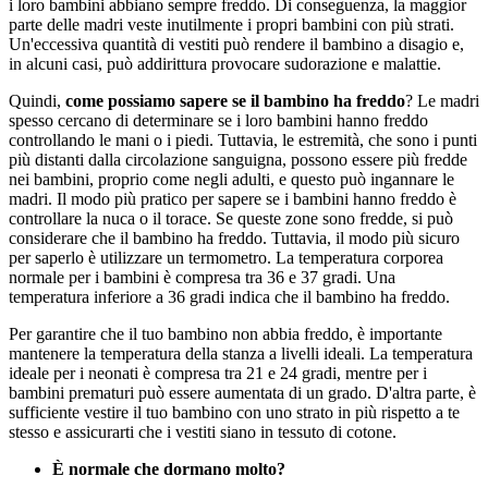
i loro bambini abbiano sempre freddo. Di conseguenza, la maggior
parte delle madri veste inutilmente i propri bambini con più strati.
Un'eccessiva quantità di vestiti può rendere il bambino a disagio e,
in alcuni casi, può addirittura provocare sudorazione e malattie.
Quindi,
come possiamo sapere se il bambino ha freddo
? Le madri
spesso cercano di determinare se i loro bambini hanno freddo
controllando le mani o i piedi. Tuttavia, le estremità, che sono i punti
più distanti dalla circolazione sanguigna, possono essere più fredde
nei bambini, proprio come negli adulti, e questo può ingannare le
madri. Il modo più pratico per sapere se i bambini hanno freddo è
controllare la nuca o il torace. Se queste zone sono fredde, si può
considerare che il bambino ha freddo. Tuttavia, il modo più sicuro
per saperlo è utilizzare un termometro. La temperatura corporea
normale per i bambini è compresa tra 36 e 37 gradi. Una
temperatura inferiore a 36 gradi indica che il bambino ha freddo.
Per garantire che il tuo bambino non abbia freddo, è importante
mantenere la temperatura della stanza a livelli ideali. La temperatura
ideale per i neonati è compresa tra 21 e 24 gradi, mentre per i
bambini prematuri può essere aumentata di un grado. D'altra parte, è
sufficiente vestire il tuo bambino con uno strato in più rispetto a te
stesso e assicurarti che i vestiti siano in tessuto di cotone.
È normale che dormano molto?