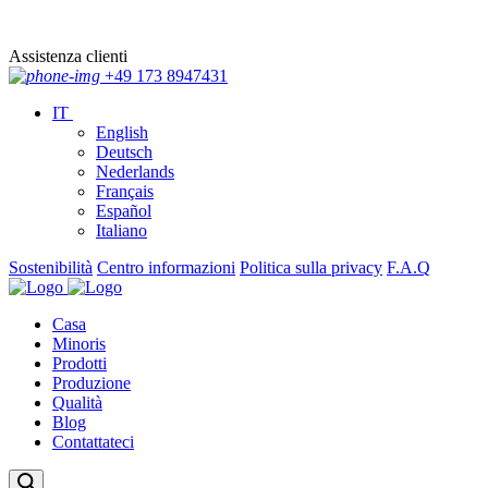
Assistenza clienti
+49 173 8947431
IT
English
Deutsch
Nederlands
Français
Español
Italiano
Sostenibilità
Centro informazioni
Politica sulla privacy
F.A.Q
Casa
Minoris
Prodotti
Produzione
Qualità
Blog
Contattateci