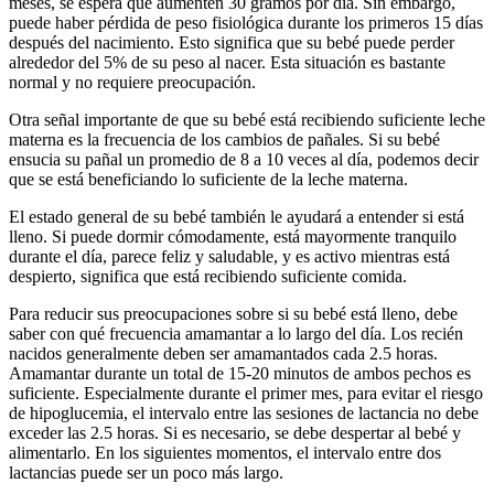
meses, se espera que aumenten 30 gramos por día. Sin embargo,
puede haber pérdida de peso fisiológica durante los primeros 15 días
después del nacimiento. Esto significa que su bebé puede perder
alrededor del 5% de su peso al nacer. Esta situación es bastante
normal y no requiere preocupación.
Otra señal importante de que su bebé está recibiendo suficiente leche
materna es la frecuencia de los cambios de pañales. Si su bebé
ensucia su pañal un promedio de 8 a 10 veces al día, podemos decir
que se está beneficiando lo suficiente de la leche materna.
El estado general de su bebé también le ayudará a entender si está
lleno. Si puede dormir cómodamente, está mayormente tranquilo
durante el día, parece feliz y saludable, y es activo mientras está
despierto, significa que está recibiendo suficiente comida.
Para reducir sus preocupaciones sobre si su bebé está lleno, debe
saber con qué frecuencia amamantar a lo largo del día. Los recién
nacidos generalmente deben ser amamantados cada 2.5 horas.
Amamantar durante un total de 15-20 minutos de ambos pechos es
suficiente. Especialmente durante el primer mes, para evitar el riesgo
de hipoglucemia, el intervalo entre las sesiones de lactancia no debe
exceder las 2.5 horas. Si es necesario, se debe despertar al bebé y
alimentarlo. En los siguientes momentos, el intervalo entre dos
lactancias puede ser un poco más largo.