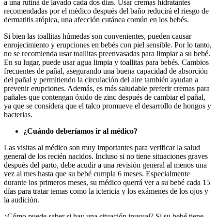
a una rutina de lavado cada dos días. Usar cremas hidratantes
recomendadas por el médico después del baño reducirá el riesgo de
dermatitis atópica, una afección cutánea común en los bebés.
Si bien las toallitas húmedas son convenientes, pueden causar
enrojecimiento y erupciones en bebés con piel sensible. Por lo tanto,
no se recomienda usar toallitas preenvasadas para limpiar a su bebé.
En su lugar, puede usar agua limpia y toallitas para bebés. Cambios
frecuentes de pañal, asegurando una buena capacidad de absorción
del pañal y permitiendo la circulación del aire también ayudan a
prevenir erupciones. Además, es más saludable preferir cremas para
pañales que contengan óxido de zinc después de cambiar el pañal,
ya que se considera que el talco promueve el desarrollo de hongos y
bacterias.
¿Cuándo deberíamos ir al médico?
Las visitas al médico son muy importantes para verificar la salud
general de los recién nacidos. Incluso si no tiene situaciones graves
después del parto, debe acudir a una revisión general al menos una
vez al mes hasta que su bebé cumpla 6 meses. Especialmente
durante los primeros meses, su médico querrá ver a su bebé cada 15
días para tratar temas como la ictericia y los exámenes de los ojos y
la audición.
¿Cómo puede saber si hay una situación inusual? Si su bebé tiene