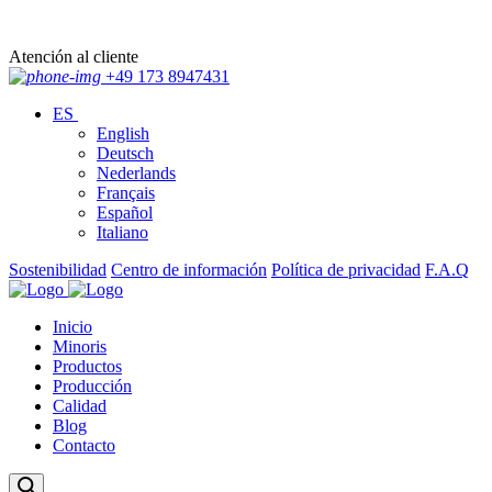
Atención al cliente
+49 173 8947431
ES
English
Deutsch
Nederlands
Français
Español
Italiano
Sostenibilidad
Centro de información
Política de privacidad
F.A.Q
Inicio
Minoris
Productos
Producción
Calidad
Blog
Contacto