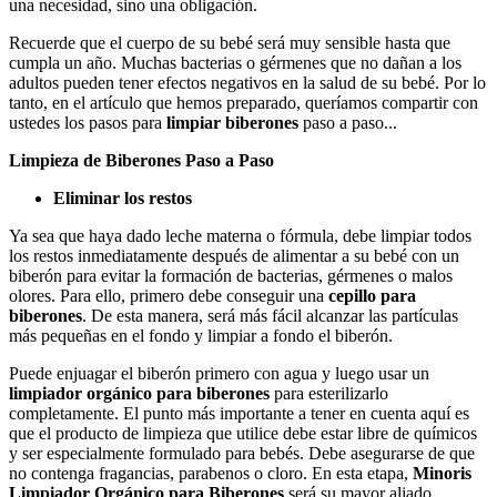
una necesidad, sino una obligación.
Recuerde que el cuerpo de su bebé será muy sensible hasta que
cumpla un año. Muchas bacterias o gérmenes que no dañan a los
adultos pueden tener efectos negativos en la salud de su bebé. Por lo
tanto, en el artículo que hemos preparado, queríamos compartir con
ustedes los pasos para
limpiar biberones
paso a paso...
Limpieza de Biberones Paso a Paso
Eliminar los restos
Ya sea que haya dado leche materna o fórmula, debe limpiar todos
los restos inmediatamente después de alimentar a su bebé con un
biberón para evitar la formación de bacterias, gérmenes o malos
olores. Para ello, primero debe conseguir una
cepillo para
biberones
. De esta manera, será más fácil alcanzar las partículas
más pequeñas en el fondo y limpiar a fondo el biberón.
Puede enjuagar el biberón primero con agua y luego usar un
limpiador orgánico para biberones
para esterilizarlo
completamente. El punto más importante a tener en cuenta aquí es
que el producto de limpieza que utilice debe estar libre de químicos
y ser especialmente formulado para bebés. Debe asegurarse de que
no contenga fragancias, parabenos o cloro. En esta etapa,
Minoris
Limpiador Orgánico para Biberones
será su mayor aliado.