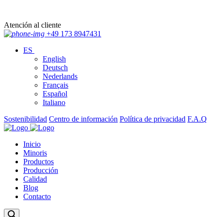
Atención al cliente
+49 173 8947431
ES
English
Deutsch
Nederlands
Français
Español
Italiano
Sostenibilidad
Centro de información
Política de privacidad
F.A.Q
Inicio
Minoris
Productos
Producción
Calidad
Blog
Contacto