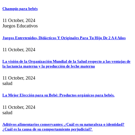
Champús para bebés
11 October, 2024
Juegos Educativos
Juegos Entretenidos, Didácticos Y Originales Para Tu Hijo De 2 A 4 Años
11 October, 2024
La visión de la Organización Mundial de la Salud respecto a las ventajas de
la lactancia materna y la producción de leche materna
11 October, 2024
salud
La Mejor Elección para su Bebé: Productos orgánicos para bebés.
11 October, 2024
salud
Aditivos alimentarios conservantes: ¿Cuál es su naturaleza o identidad?
¿Cuál es la causa de su comportamiento perjudicial?