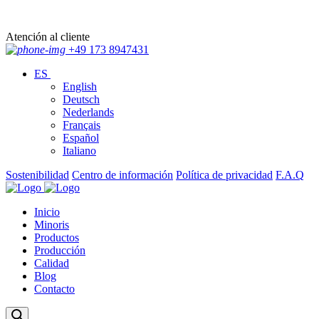
Atención al cliente
+49 173 8947431
ES
English
Deutsch
Nederlands
Français
Español
Italiano
Sostenibilidad
Centro de información
Política de privacidad
F.A.Q
Inicio
Minoris
Productos
Producción
Calidad
Blog
Contacto